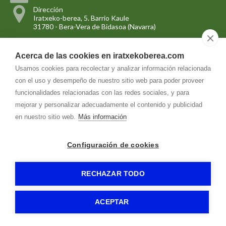
Dirección
Iratxeko-berea, 5. Barrio Kaule
31780
-
Bera-Vera de Bidasoa (Navarra)
Acerca de las cookies en iratxekoberea.com
CASA RURAL IRATXEKOBEREA
-
Aviso legal
-
Política de privacidad
-
Política de cookies
- by
RuralesDATA
-
Usamos cookies para recolectar y analizar información relacionada
con el uso y desempeño de nuestro sitio web para poder proveer
funcionalidades relacionadas con las redes sociales, y para
mejorar y personalizar adecuadamente el contenido y publicidad
en nuestro sitio web.
Más información
Configuración de cookies
RECHAZAR TODO
ACEPTAR
Reservas