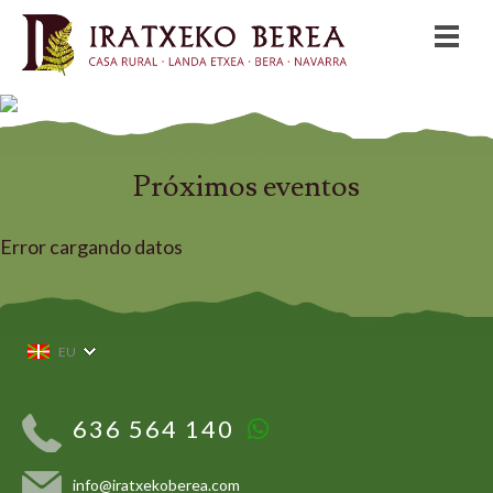
Próximos eventos
Error cargando datos
EU
636 564 140
info@
iratxekoberea.com